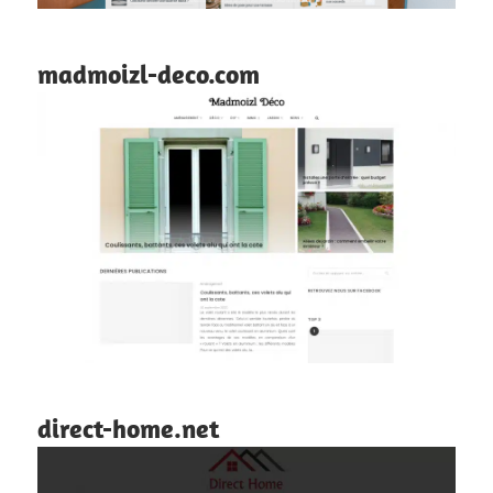
madmoizl-deco.com
direct-home.net