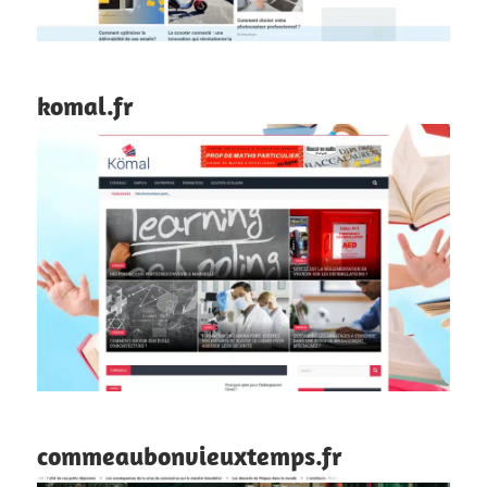
komal.fr
commeaubonvieuxtemps.fr