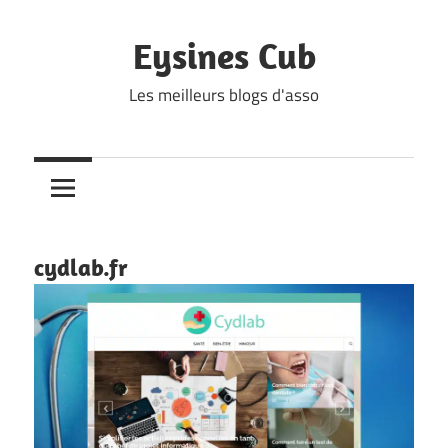
Skip
to
Eysines Cub
content
Les meilleurs blogs d'asso
cydlab.fr